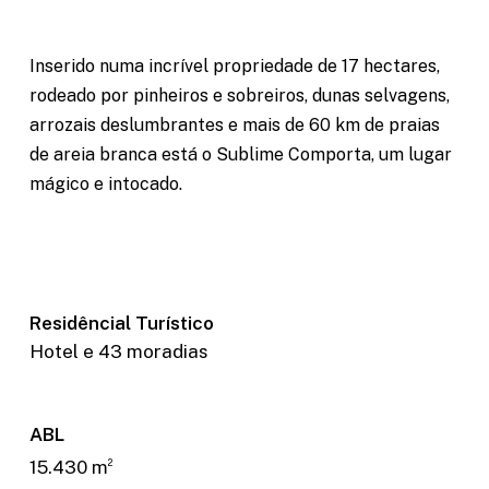
Inserido numa incrível propriedade de 17 hectares,
rodeado por pinheiros e sobreiros, dunas selvagens,
arrozais deslumbrantes e mais de 60 km de praias
de areia branca está o Sublime Comporta, um lugar
mágico e intocado.
Necessary
These
Residêncial Turístico
cookies are
not optional.
Hotel e 43 moradias
They are
needed for
the website
ABL
to function.
15.430 m
2