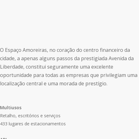
O Espaço Amoreiras, no coração do centro financeiro da
cidade, a apenas alguns passos da prestigiada Avenida da
Liberdade, constitui seguramente uma excelente
oportunidade para todas as empresas que privilegiam uma
Necessary
localização central e uma morada de prestígio.
These
cookies are
not
optional.
Multiusos
They are
Retalho, escritórios e serviços
needed for
the
433 lugares de estacionamentos
website to
function.