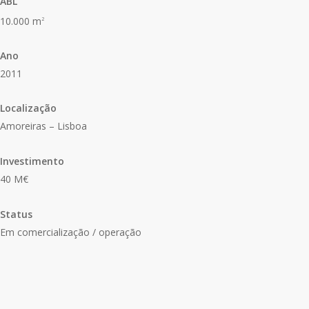
ABL
10.000 m
2
Statistics
In order for
Ano
us to
2011
improve the
website's
functionality
Localização
and
Amoreiras – Lisboa
structure,
based on
how the
Investimento
website is
40 M€
used.
Status
Em comercialização / operação