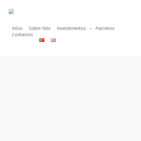
Skip
to
×
main
content
Início
Sobre Nós
Investimentos
Parceiros
Contactos