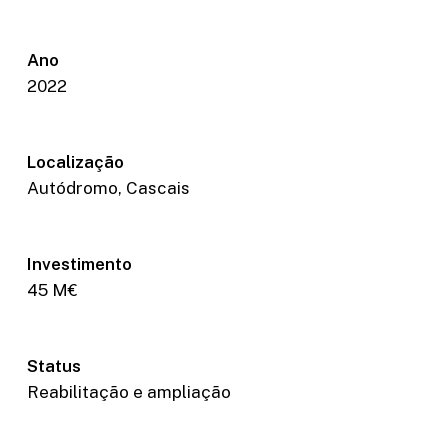
Statistics
In order for
Ano
us to
improve the
2022
website's
functionality
and
structure,
Localização
based on
Autódromo, Cascais
how the
website is
used.
Investimento
45 M€
Status
Reabilitação e ampliação