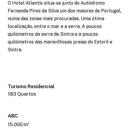
O Hotel Atlantis situa-se junto do Autódromo
Fernanda Pires da Silva um dos maiores de Portugal,
numa das zonas mais procuradas. Uma ótima
localização, entre o mar e a serra. A poucos
quilómetros da serra de Sintra e a poucos
quilómetros das maravilhosas praias do Estoril e
Sintra.
Necessary
These
cookies are
Turismo Residencial
not optional.
183 Quartos
They are
needed for
the website
to function.
ABC
15.000 m
2